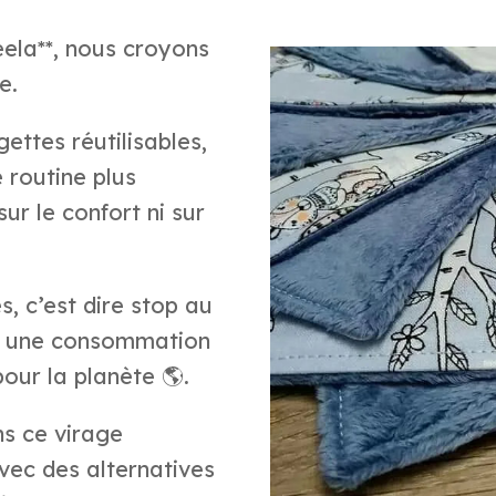
eela**, nous croyons
e.
gettes réutilisables,
 routine plus
r le confort ni sur
s, c’est dire stop au
rs une consommation
our la planète 🌎.
s ce virage
vec des alternatives