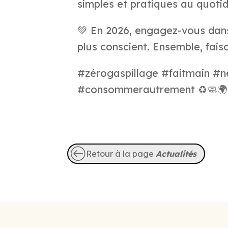
simples et pratiques au quotid
💚 En 2026, engagez-vous dan
plus conscient. Ensemble, faiso
#zérogaspillage #faitmain #n
#consommerautrement ♻️🧼🌍
Retour à la page
Actualités